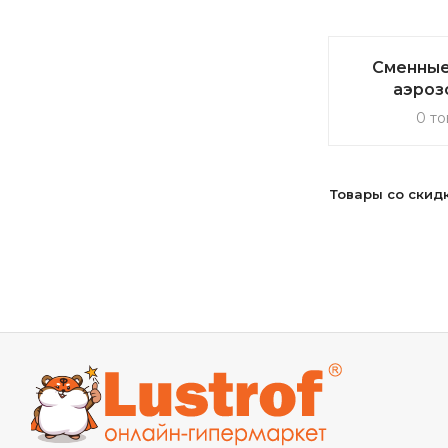
Сменные
аэроз
0 то
Товары со скид