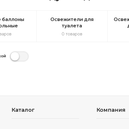
 баллоны
Освежители для
Освеж
ольные
туалета
варов
0 товаров
кой
Каталог
Компания