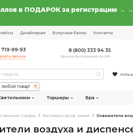
аллов в ПОДАРОК за регистрацию → 
плейсы
Дизайнерам
Бонусные баллы
Контакты
) 719-99-93
8 (800) 333 94 35
азать звонок
Звонок бесплатный по РФ.
Избра
 любой товар!
X
Светильники
Торшеры
Бра
ственные товары
/
Бытовая и проф. химия
/
Освежители воз
ители воздуха и диспенс