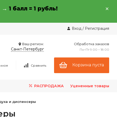
→ →
1 балл = 1 рубль!
Вход
/
Регистрация
Ваш регион:
Обработка заказов
Санкт-Петербург
Пн–Пт 9:00 – 18:00
Корзина пуста
нное
Сравнить
РАСПРОДАЖА
Уцененные товары
духа и диспенсеры
еры