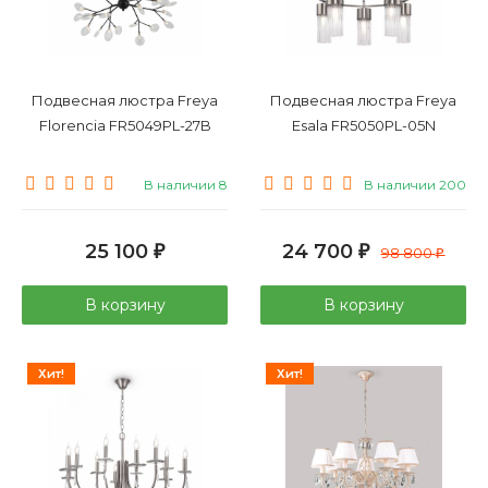
Подвесная люстра Freya
Подвесная люстра Freya
Florencia FR5049PL-27B
Esala FR5050PL-05N
В наличии 8
В наличии 200
25 100
24 700
₽
₽
98 800
₽
В корзину
В корзину
Хит!
Хит!