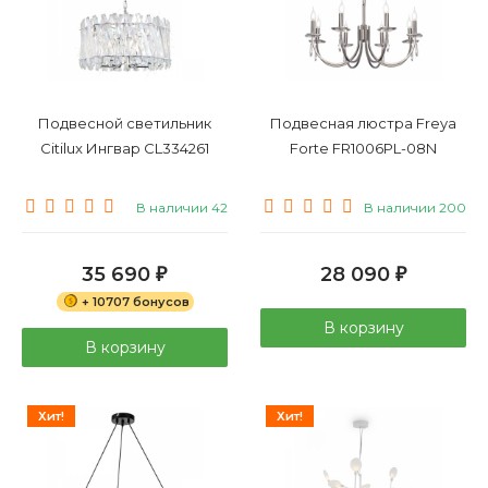
Подвесной светильник
Подвесная люстра Freya
Citilux Ингвар CL334261
Forte FR1006PL-08N
В наличии 42
В наличии 200
35 690
28 090
₽
₽
+ 10707 бонусов
В корзину
В корзину
Хит!
Хит!