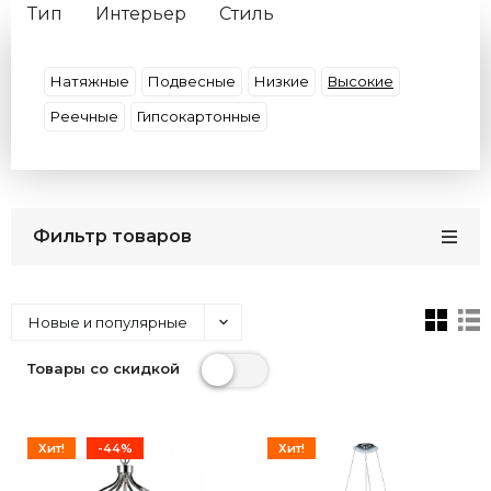
Тип
Интерьер
Стиль
Материал плафона
Материал основания
Форма
Декор
Цвет плафона
Умные
Натяжные
Подвесные
Низкие
Высокие
Цвет арматуры
Потолки
Размер
Реечные
Гипсокартонные
Бренды
Кол-во плафонов
Цвет света
Страна
Фильтр товаров
Новые и популярные
Товары со скидкой
Хит!
-44%
Хит!