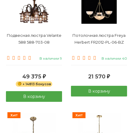
Подвесная люстра Velante
Потолочная люстра Freya
588 588-703-08
Herbert FR2012-PL-06-BZ
В наличии 9
В наличии 40
49 375
21 570
₽
₽
+ 14813 бонусов
В корзину
В корзину
Хит!
Хит!