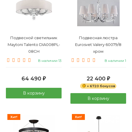
Подвесной светильник
Подвесная люстра
Maytoni Talento DIA008PL-
Eurosvet Valery 60079/8
08CH
хром
В наличии 13
В наличии 1
64 490
22 400
₽
₽
+ 6720 бонусов
В корзину
В корзину
Хит!
Хит!