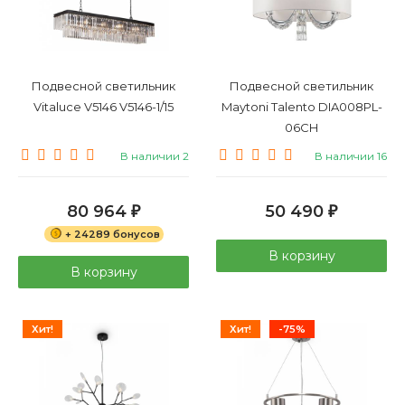
Подвесной светильник
Подвесной светильник
Vitaluce V5146 V5146-1/15
Maytoni Talento DIA008PL-
06CH
В наличии 2
В наличии 16
80 964
50 490
₽
₽
+ 24289 бонусов
В корзину
В корзину
Хит!
Хит!
-75%