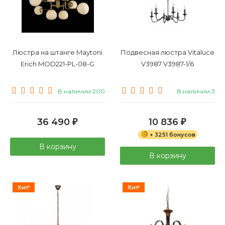
Люстра на штанге Maytoni
Подвесная люстра Vitaluce
Erich MOD221-PL-08-G
V3987 V3987-1/6
В наличии 200
В наличии 3
36 490
10 836
₽
₽
+ 3251 бонусов
В корзину
В корзину
Хит!
Хит!