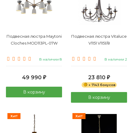
Подвесная люстра Maytoni
Подвесная люстра Vitaluce
Cloches MOD113PL-07W
V1151 V1151/8
В наличии 8
В наличии 2
49 990
23 810
₽
₽
+ 7143 бонусов
В корзину
В корзину
Хит!
Хит!