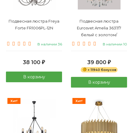
Подвесная люстра Freya
Подвесная люстра
Forte FR1006PL-12N
Eurosvet Amelia 3637/7
белый с золотом/
прозрачный хрусталь
В наличии 36
В наличии 10
Strotskis
38 100
39 800
₽
₽
+ 11940 бонусов
В корзину
В корзину
Хит!
Хит!