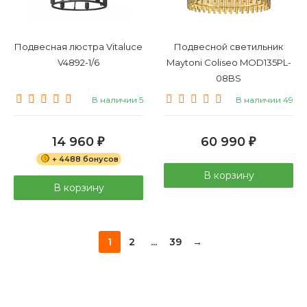
Подвесная люстра Vitaluce
Подвесной светильник
V4892-1/6
Maytoni Coliseo MOD135PL-
08BS
В наличии 5
В наличии 49
14 960
60 990
₽
₽
+ 4488 бонусов
В корзину
В корзину
1
2
...
39
→