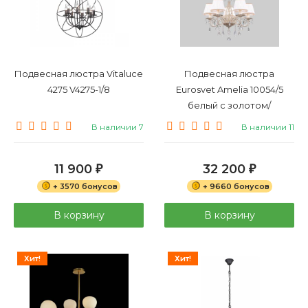
Подвесная люстра Vitaluce
Подвесная люстра
4275 V4275-1/8
Eurosvet Amelia 10054/5
белый с золотом/
прозрачный хрусталь
В наличии 7
В наличии 11
Strotskis
11 900
32 200
₽
₽
+ 3570 бонусов
+ 9660 бонусов
В корзину
В корзину
Хит!
Хит!