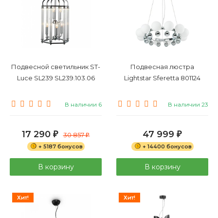
Подвесной светильник ST-
Подвесная люстра
Luce SL239 SL239.103.06
Lightstar Sferetta 801124
В наличии 6
В наличии 23
17 290
47 999
₽
30 857
₽
₽
+ 5187 бонусов
+ 14400 бонусов
В корзину
В корзину
Хит!
Хит!