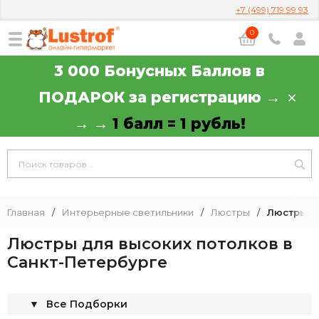
+7 (499) 719 99 93
0
3 000 Бонусных Баллов в
ПОДАРОК за регистрацию →
→ →
1 балл = 1 рубль!
Главная
/
Интерьерные светильники
/
Люстры
/
Люстры д
Люстры для высоких потолков в
Санкт-Петербурге
▼
Все Подборки