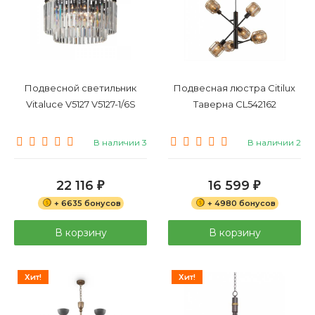
Подвесной светильник
Подвесная люстра Citilux
Vitaluce V5127 V5127-1/6S
Таверна CL542162
В наличии 3
В наличии 2
22 116
16 599
₽
₽
+ 6635 бонусов
+ 4980 бонусов
В корзину
В корзину
Хит!
Хит!