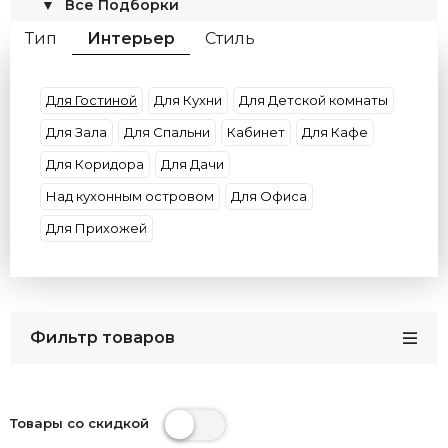
▼
Все Подборки
Тип
Интерьер
Стиль
Материал плафона
Материал основания
Форма
Декор
Цвет плафона
Умные
Для Гостиной
Для Кухни
Для Детской комнаты
Цвет арматуры
Потолки
Размер
Для Зала
Для Спальни
Кабинет
Для Кафе
Бренды
Кол-во плафонов
Цвет света
Для Коридора
Для Дачи
Страна
Над кухонным островом
Для Офиса
Для Прихожей
Фильтр товаров
Товары со скидкой