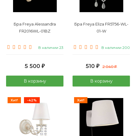
Бра Freya Alessandra
Бра Freya Eliza FR5756-WL-
FR2016WL-01BZ
01-W
В наличии 23
В наличии 200
5 500
510
₽
₽
2 040
₽
В корзину
В корзину
Хит!
-42%
Хит!