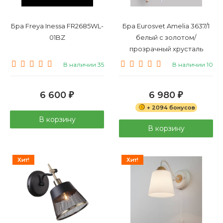
Бра Freya Inessa FR2685WL-
Бра Eurosvet Amelia 3637/1
01BZ
белый с золотом/
прозрачный хрусталь
Strotskis
В наличии 35
В наличии 10
6 600
6 980
₽
₽
+ 2094 бонусов
В корзину
В корзину
Хит!
Хит!