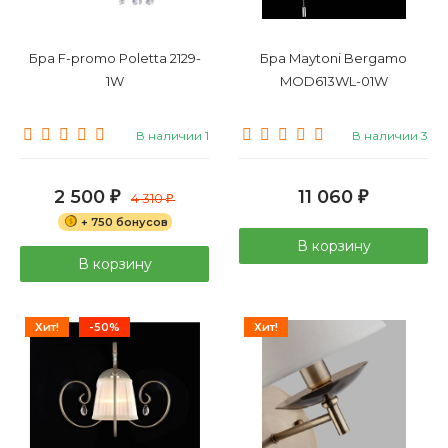
Бра F-promo Poletta 2129-
Бра Maytoni Bergamo
1W
MOD613WL-01W
В наличии 1
В наличии 3
2 500
11 060
₽
4 310
₽
₽
+ 750 бонусов
В корзину
В корзину
Хит!
-50%
Хит!