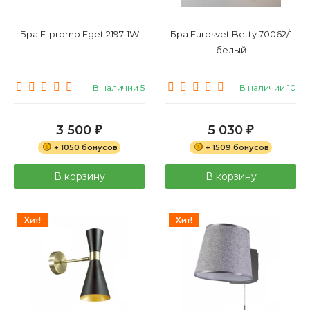
Бра F-promo Eget 2197-1W
Бра Eurosvet Betty 70062/1
белый
В наличии 5
В наличии 10
3 500
5 030
₽
₽
+ 1050 бонусов
+ 1509 бонусов
В корзину
В корзину
Хит!
Хит!