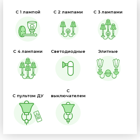
Цвет плафона
Цвет основания
Цоколь
С 1 лампой
С 2 лампами
С 3 лампами
Размер
Материал (Основание\Плафон)
Бренд
Страны
Защита (IP)
С 4 лампами
Светодиодные
Элитные
С
С пультом ДУ
выключателем