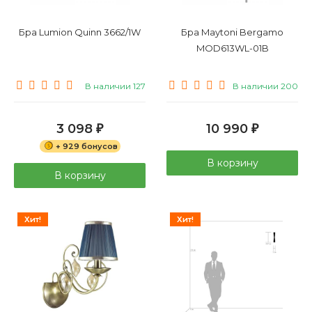
Бра Lumion Quinn 3662/1W
Бра Maytoni Bergamo
MOD613WL-01B
В наличии 127
В наличии 200
3 098
10 990
₽
₽
+ 929 бонусов
В корзину
В корзину
Хит!
Хит!