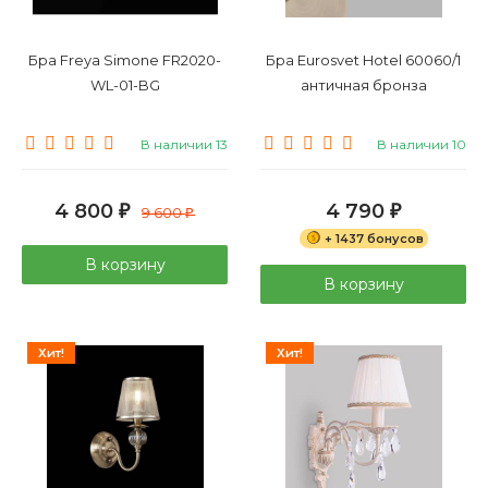
Бра Freya Simone FR2020-
Бра Eurosvet Hotel 60060/1
WL-01-BG
античная бронза
В наличии 13
В наличии 10
4 800
4 790
₽
9 600
₽
₽
+ 1437 бонусов
В корзину
В корзину
Хит!
Хит!