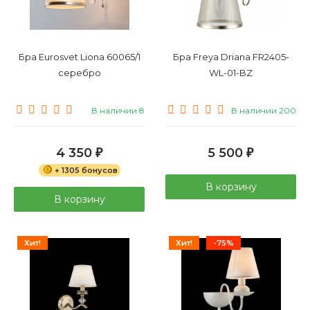
Бра Eurosvet Liona 60065/1
Бра Freya Driana FR2405-
серебро
WL-01-BZ
В наличии 8
В наличии 200
4 350
5 500
₽
₽
+ 1305 бонусов
В корзину
В корзину
Хит!
Хит!
-75%