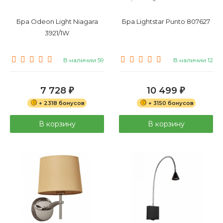
Бра Odeon Light Niagara
Бра Lightstar Punto 807627
3921/1W
В наличии 59
В наличии 12
7 728
10 499
₽
₽
+ 2318 бонусов
+ 3150 бонусов
В корзину
В корзину