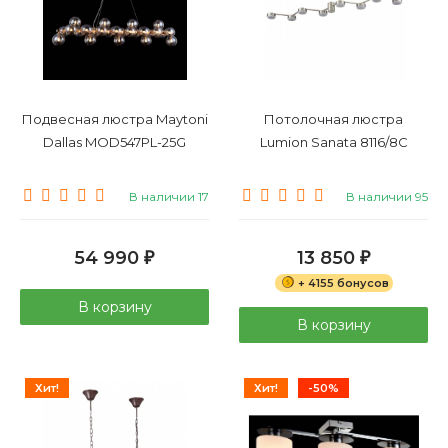
Подвесная люстра Maytoni
Потолочная люстра
Dallas MOD547PL-25G
Lumion Sanata 8116/8C
В наличии 17
В наличии 95
54 990
13 850
₽
₽
+ 4155 бонусов
В корзину
В корзину
Хит!
Хит!
-50%