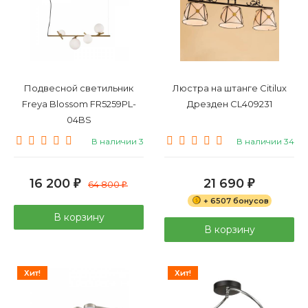
Подвесной светильник
Люстра на штанге Citilux
Freya Blossom FR5259PL-
Дрезден CL409231
04BS
В наличии 3
В наличии 34
16 200
21 690
₽
64 800
₽
₽
+ 6507 бонусов
В корзину
В корзину
Хит!
Хит!