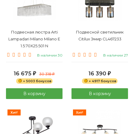
Подвесная люстра Arti
Подвесной светильник
Lampadari Milano Milano E
Citilux Эмир CL467233
1.5.70X25.501 N
В наличии 30
В наличии 27
16 675
16 390
₽
30 318
₽
₽
+ 5003 бонусов
+ 4917 бонусов
В корзину
В корзину
Хит!
Хит!