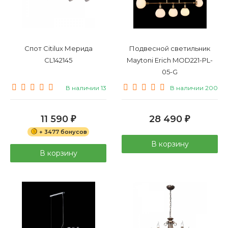
Спот Citilux Мерида
Подвесной светильник
CL142145
Maytoni Erich MOD221-PL-
05-G
В наличии 13
В наличии 200
11 590
28 490
₽
₽
+ 3477 бонусов
В корзину
В корзину