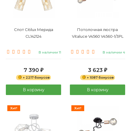
Спот Citilux Мерида
Потолочная люстра
CL142124
Vitaluce V4560 V4560-1/3PL
В наличии 11
В наличии 4
7 390
3 623
₽
₽
+ 2217 бонусов
+ 1087 бонусов
В корзину
В корзину
Хит!
Хит!