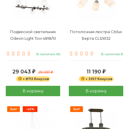
Подвесной светильник
Потолочная люстра Citilux
Odeon Light Tovi 4818/10
Берта CL126132
В наличии 66
В наличии 8
29 043
11 190
₽
29 057
₽
₽
+ 8713 бонусов
+ 3357 бонусов
В корзину
В корзину
Хит!
-45%
Хит!