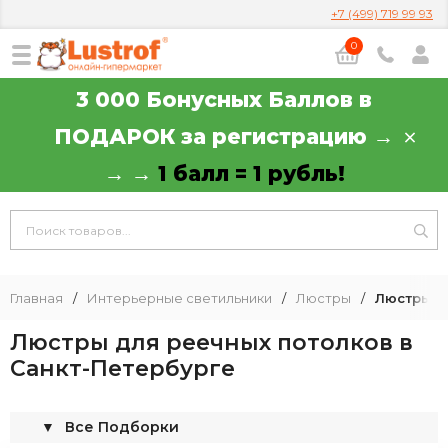
+7 (499) 719 99 93
0
3 000 Бонусных Баллов в
ПОДАРОК за регистрацию →
→ →
1 балл = 1 рубль!
Главная
/
Интерьерные светильники
/
Люстры
/
Люстры д
Люстры для реечных потолков в
Санкт-Петербурге
▼
Все Подборки