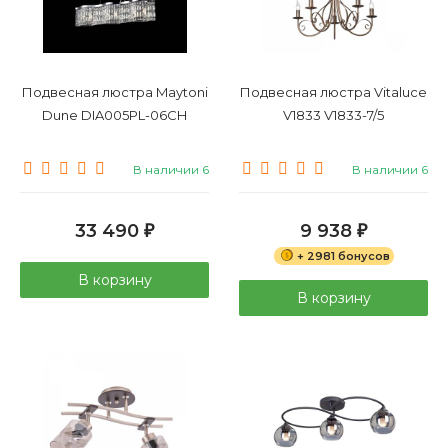
Подвесная люстра Maytoni
Подвесная люстра Vitaluce
Dune DIA005PL-06CH
V1833 V1833-7/5
В наличии 6
В наличии 6
33 490
9 938
₽
₽
+ 2981 бонусов
В корзину
В корзину