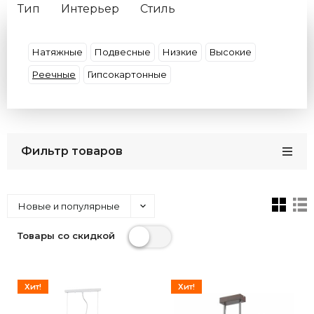
Тип
Интерьер
Стиль
Материал плафона
Материал основания
Форма
Декор
Цвет плафона
Умные
Натяжные
Подвесные
Низкие
Высокие
Цвет арматуры
Потолки
Размер
Реечные
Гипсокартонные
Бренды
Кол-во плафонов
Цвет света
Страна
Фильтр товаров
Новые и популярные
Товары со скидкой
Хит!
Хит!