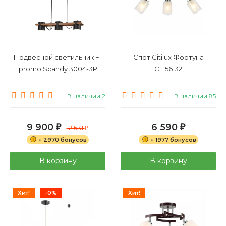
Подвесной светильник F-
Спот Citilux Фортуна
promo Scandy 3004-3P
CL156132
В наличии 2
В наличии 85
9 900
6 590
₽
12 531
₽
₽
+ 2970 бонусов
+ 1977 бонусов
В корзину
В корзину
Хит!
-0%
Хит!