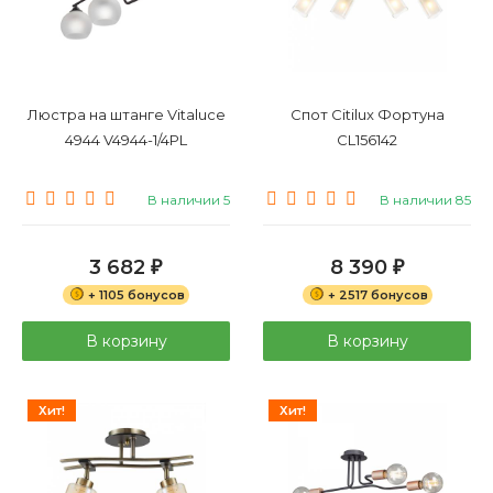
Люстра на штанге Vitaluce
Спот Citilux Фортуна
4944 V4944-1/4PL
CL156142
В наличии 5
В наличии 85
3 682
8 390
₽
₽
+ 1105 бонусов
+ 2517 бонусов
В корзину
В корзину
Хит!
Хит!