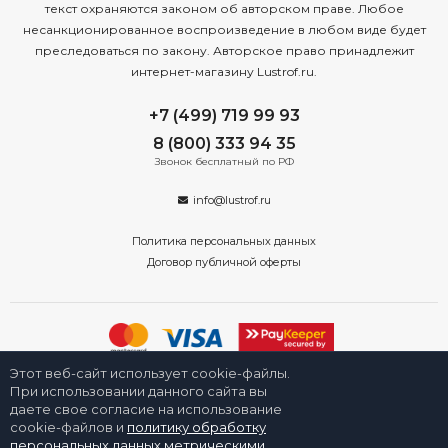
текст охраняются законом об авторском праве. Любое
несанкционированное воспроизведение в любом виде будет
преследоваться по закону. Авторское право принадлежит
интернет-магазину Lustrof.ru.
+7 (499) 719 99 93
8 (800) 333 94 35
Звонок бесплатный по РФ
info@lustrof.ru
Политика персональных данных
Договор публичной оферты
Этот веб-сайт использует cookie-файлы.
2008-2026 © Интернет-магазин «Люстроф» в Санкт-Петербурге -
приборы освещения для дома и улицы. Все права защищены.
При использовании данного сайта вы
даете свое согласие на использование
cookie-файлов и
политику обработку
персональных данных метрическими