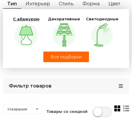
Тип
Интерьер
Стиль
Форма
Цвет
Цвет свечения
Цоколь
С абажуром
Декоративные
Светодиодные
Количество плафонов
Бренд
Офисные
Школьные
На прищепке
Все подборки
Фильтр товаров
Детские
С часами
Музыкальные
Название
Товары со скидкой