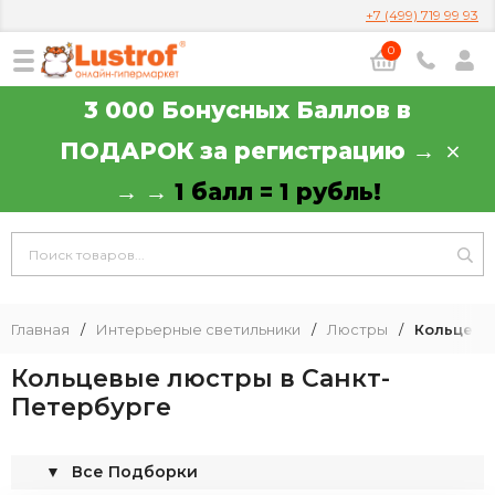
+7 (499) 719 99 93
0
3 000 Бонусных Баллов в
ПОДАРОК за регистрацию →
→ →
1 балл = 1 рубль!
Главная
/
Интерьерные светильники
/
Люстры
/
Кольцевы
Кольцевые люстры в Санкт-
Петербурге
▼
Все Подборки