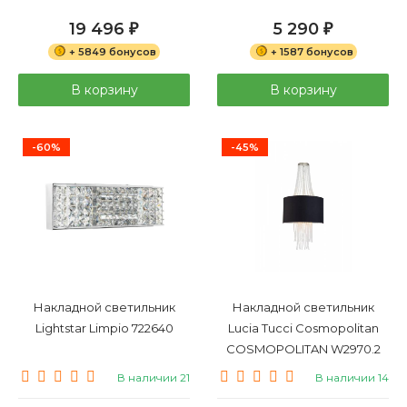
19 496
5 290
₽
₽
+ 5849 бонусов
+ 1587 бонусов
В корзину
В корзину
-60%
-45%
Накладной светильник
Накладной светильник
Lightstar Limpio 722640
Lucia Tucci Cosmopolitan
COSMOPOLITAN W2970.2
black
В наличии 21
В наличии 14