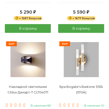
5 290
5 590
₽
₽
+ 1587 бонусов
+ 1677 бонусов
В корзину
В корзину
Хит!
Хит!
Накладной светильник
Бра Bogate's Bastone 351/4
Citilux Декарт-7 CL704071
(570/4)
В наличии 85
В наличии 10