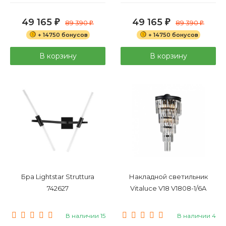
49 165
49 165
₽
89 390
₽
89 390
₽
₽
+ 14750 бонусов
+ 14750 бонусов
В корзину
В корзину
Бра Lightstar Struttura
Накладной светильник
742627
Vitaluce V18 V1808-1/6A
В наличии 15
В наличии 4