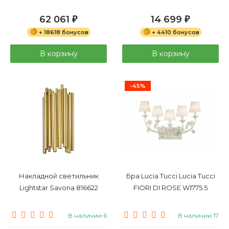
62 061
14 699
₽
₽
+ 18618 бонусов
+ 4410 бонусов
В корзину
В корзину
-45%
Накладной светильник
Бра Lucia Tucci Lucia Tucci
Lightstar Savona 816622
FIORI DI ROSE W1775.5
В наличии 6
В наличии 17