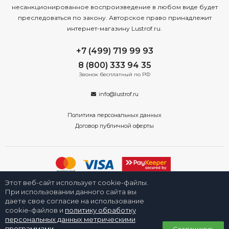
несанкционированное воспроизведение в любом виде будет
преследоваться по закону. Авторское право принадлежит
интернет-магазину Lustrof.ru.
+7 (499) 719 99 93
8 (800) 333 94 35
Звонок бесплатный по РФ
info@lustrof.ru
Политика персональных данных
Договор публичной оферты
Этот веб-сайт использует cookie-файлы.
2008-2026 © Интернет-магазин «Люстроф» в Санкт-Петербурге -
приборы освещения для дома и улицы. Все права защищены.
При использовании данного сайта вы
даете свое согласие на использование
cookie-файлов и
политику обработку
персональных данных метрическими
0
программами
.
Соглашаюсь