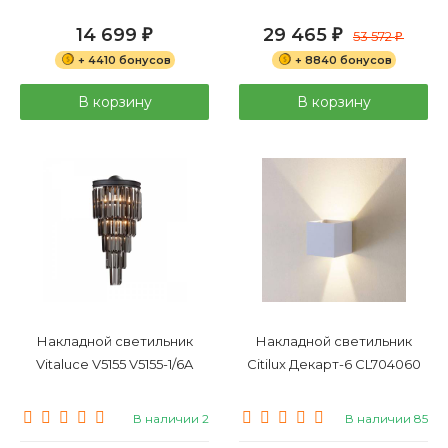
14 699
29 465
₽
₽
53 572
₽
+ 4410 бонусов
+ 8840 бонусов
В корзину
В корзину
Накладной светильник
Накладной светильник
Vitaluce V5155 V5155-1/6A
Citilux Декарт-6 CL704060
В наличии 2
В наличии 85