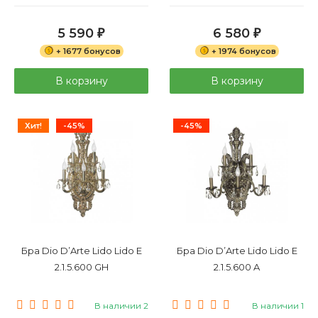
5 590
6 580
₽
₽
+ 1677 бонусов
+ 1974 бонусов
В корзину
В корзину
Хит!
-45%
-45%
Бра Dio D’Arte Lido Lido E
Бра Dio D’Arte Lido Lido E
2.1.5.600 GH
2.1.5.600 A
В наличии 2
В наличии 1