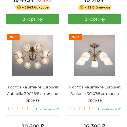
19 475
10 710
₽
64 916
₽
₽
+ 5843 бонусов
+ 3213 бонусов
В корзину
В корзину
Хит!
Хит!
Люстра на штанге Eurosvet
Люстра на штанге Eurosvet
Gabriella 30026/8 античная
Stefanie 30107/5 античная
бронза
бронза
В наличии 10
В наличии 10
20 800
16 300
₽
₽