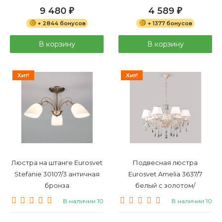
9 480
4 589
₽
₽
+ 2844 бонусов
+ 1377 бонусов
В корзину
В корзину
Хит!
Хит!
Люстра на штанге Eurosvet
Подвесная люстра
Stefanie 30107/3 античная
Eurosvet Amelia 3637/7
бронза
белый с золотом/
прозрачный хрусталь
В наличии 10
В наличии 10
Strotskis