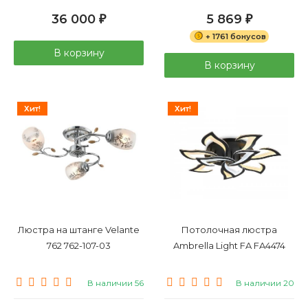
36 000
5 869
₽
₽
+ 1761 бонусов
В корзину
В корзину
Хит!
Хит!
Люстра на штанге Velante
Потолочная люстра
762 762-107-03
Ambrella Light FA FA4474
В наличии 56
В наличии 20