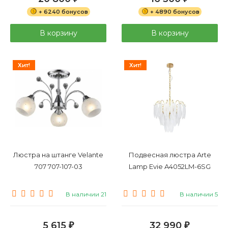
+ 6240 бонусов
+ 4890 бонусов
В корзину
В корзину
Хит!
Хит!
Люстра на штанге Velante
Подвесная люстра Arte
707 707-107-03
Lamp Evie A4052LM-6SG
В наличии 21
В наличии 5
5 615
32 990
₽
₽