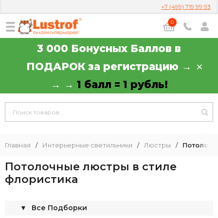
+7 (499) 719 99 93
0
3 000 Бонусных Баллов в
ПОДАРОК за регистрацию →
→ →
1 балл = 1 рубль!
Главная
/
Интерьерные светильники
/
Люстры
/
Потолочн
Потолочные люстры в стиле
флористика
▼
Все Подборки