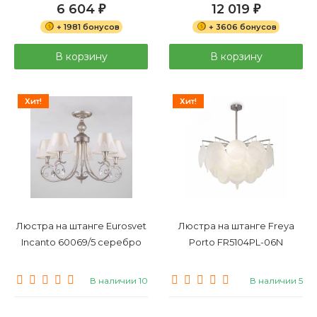
6 604
12 019
₽
₽
+ 1981 бонусов
+ 3606 бонусов
В корзину
В корзину
Хит!
Хит!
Люстра на штанге Eurosvet
Люстра на штанге Freya
Incanto 60069/5 серебро
Porto FR5104PL-06N
В наличии 10
В наличии 5