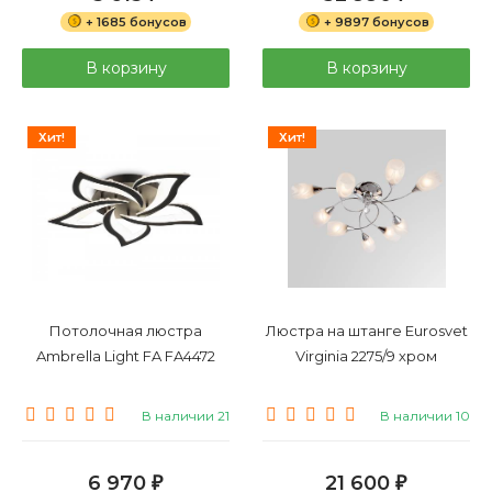
+ 1685 бонусов
+ 9897 бонусов
В корзину
В корзину
Хит!
Хит!
Потолочная люстра
Люстра на штанге Eurosvet
Ambrella Light FA FA4472
Virginia 2275/9 хром
В наличии 21
В наличии 10
6 970
21 600
₽
₽