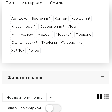
Тип
Интерьер
Стиль
Материал плафона
Материал основания
Форма
Декор
Цвет плафона
Умные
Арт-деко
Восточный
Кантри
Каркасный
Цвет арматуры
Потолки
Размер
Классический
Современный
Лофт
Бренды
Кол-во плафонов
Цвет света
Минимализм
Модерн
Морской
Прованс
Страна
Скандинавский
Тиффани
Флористика
Хай-Тек
Ретро
Фильтр товаров
Новые и популярные
Товары со скидкой