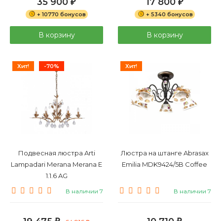
35 900
17 800
₽
₽
+ 10770 бонусов
+ 5340 бонусов
В корзину
В корзину
Хит!
-70%
Хит!
Подвесная люстра Arti
Люстра на штанге Abrasax
Lampadari Merana Merana E
Emilia MDK9424/5B Coffee
1.1.6 AG
В наличии 7
В наличии 7