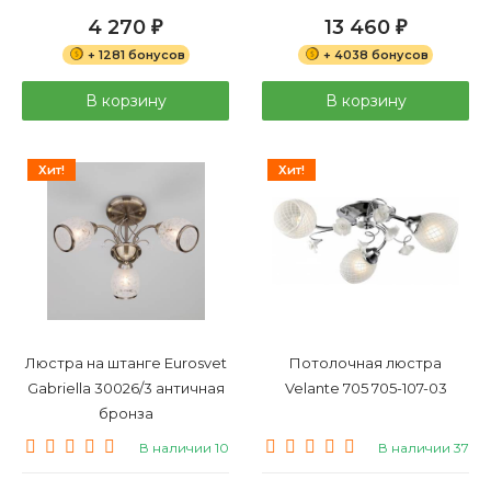
4 270
13 460
₽
₽
+ 1281 бонусов
+ 4038 бонусов
В корзину
В корзину
Хит!
Хит!
Люстра на штанге Eurosvet
Потолочная люстра
Gabriella 30026/3 античная
Velante 705 705-107-03
бронза
В наличии 10
В наличии 37