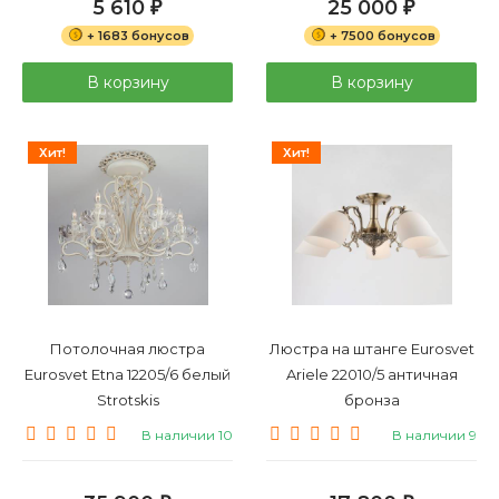
5 610
25 000
₽
₽
+ 1683 бонусов
+ 7500 бонусов
В корзину
В корзину
Хит!
Хит!
Потолочная люстра
Люстра на штанге Eurosvet
Eurosvet Etna 12205/6 белый
Ariele 22010/5 античная
Strotskis
бронза
В наличии 10
В наличии 9