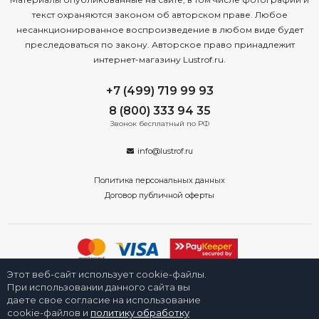
текст охраняются законом об авторском праве. Любое
несанкционированное воспроизведение в любом виде будет
преследоваться по закону. Авторское право принадлежит
интернет-магазину Lustrof.ru.
+7 (499) 719 99 93
8 (800) 333 94 35
Звонок бесплатный по РФ
info@lustrof.ru
Политика персональных данных
Договор публичной оферты
Этот веб-сайт использует cookie-файлы.
2008-2026 © Интернет-магазин «Люстроф» в Санкт-Петербурге -
приборы освещения для дома и улицы. Все права защищены.
При использовании данного сайта вы
даете свое согласие на использование
cookie-файлов и
политику обработку