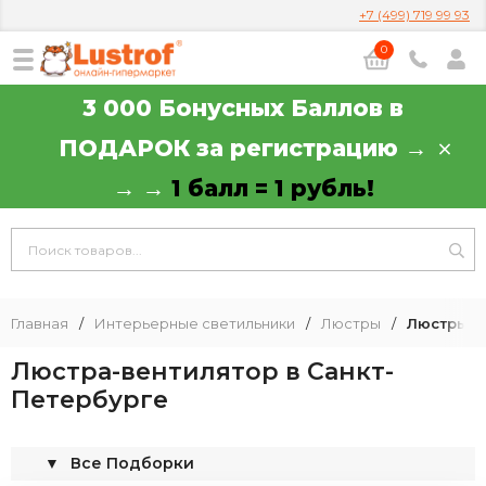
+7 (499) 719 99 93
0
3 000 Бонусных Баллов в
ПОДАРОК за регистрацию →
→ →
1 балл = 1 рубль!
Главная
/
Интерьерные светильники
/
Люстры
/
Люстры в
Люстра-вентилятор в Санкт-
Петербурге
▼
Все Подборки