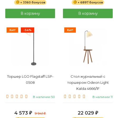
+ 3360 бонусов
+ 6897 бонусов
В корзину
В корзину
Хит!
-54%
Хит!
Торшер LGO Flagstaff LSP-
Стол журнальный с
0508
торшером Odeon Light
Kalda 4666/1F
В наличии 50
В наличии 11
4 573
22 029
₽
9 941
₽
₽