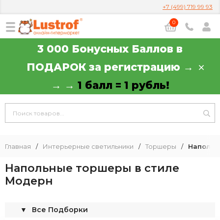
+7 (499) 719 99 93
0
3 000 Бонусных Баллов в
ПОДАРОК за регистрацию →
→ →
1 балл = 1 рубль!
Главная
/
Интерьерные светильники
/
Торшеры
/
Напольн
Напольные торшеры в стиле
Модерн
▼
Все Подборки