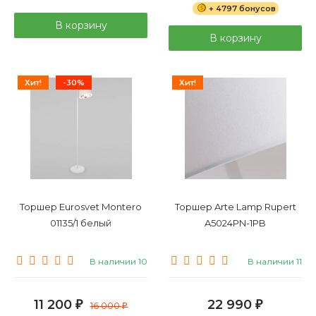
+ 4797 бонусов
В корзину
В корзину
Хит!
-30%
Хит!
Торшер Eurosvet Montero
Торшер Arte Lamp Rupert
01135/1 белый
A5024PN-1PB
В наличии 10
В наличии 11
11 200
22 990
₽
16 000
₽
₽