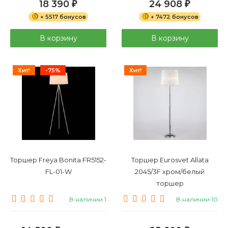
18 390
24 908
₽
₽
+ 5517 бонусов
+ 7472 бонусов
В корзину
В корзину
Хит!
-75%
Хит!
Торшер Freya Bonita FR5152-
Торшер Eurosvet Allata
FL-01-W
2045/3F хром/белый
торшер
В наличии 1
В наличии 10