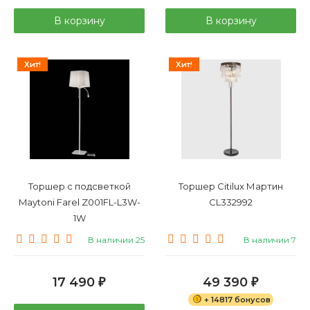
В корзину
В корзину
Хит!
Хит!
Торшер с подсветкой
Торшер Citilux Мартин
Maytoni Farel Z001FL-L3W-
CL332992
1W
В наличии 25
В наличии 7
17 490
49 390
₽
₽
+ 14817 бонусов