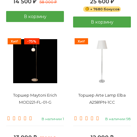
14 500
25 600
₽
58 000
₽
₽
+ 7680 бонусов
В корзину
В корзину
Хит!
-75%
Хит!
Торшер Maytoni Erich
Торшер Arte Lamp Elba
MOD221-FL-01-G
A2581PN-1CC
В наличии 1
В наличии 98