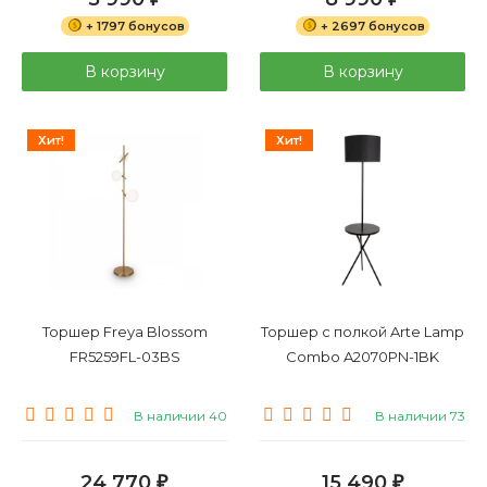
+ 1797 бонусов
+ 2697 бонусов
В корзину
В корзину
Хит!
Хит!
Торшер Freya Blossom
Торшер с полкой Arte Lamp
FR5259FL-03BS
Combo A2070PN-1BK
В наличии 40
В наличии 73
24 770
15 490
₽
₽