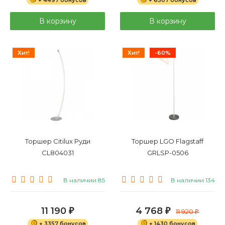
В корзину
В корзину
Хит!
Хит!
-60%
Торшер Citilux Руди
Торшер LGO Flagstaff
CL804031
GRLSP-0506
В наличии 85
В наличии 134
11 190
4 768
₽
₽
11 920
₽
+ 3357 бонусов
+ 1430 бонусов