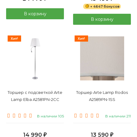
+ 4647 бонусов
В корзину
В корзину
Хит!
Хит!
Торшер с подсветкой Arte
Торшер Arte Lamp Rodos
Lamp Elba A2581PN-2CC
A2589PN-1SS
В наличии 105
В наличии 211
14 990
13 590
₽
₽