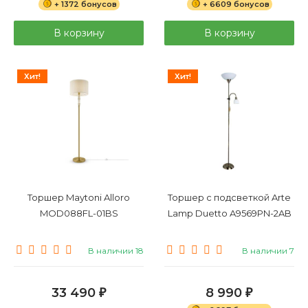
+ 1372 бонусов
+ 6609 бонусов
В корзину
В корзину
Хит!
Хит!
Торшер Maytoni Alloro
Торшер с подсветкой Arte
MOD088FL-01BS
Lamp Duetto A9569PN-2AB
В наличии 18
В наличии 7
33 490
8 990
₽
₽