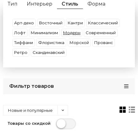
Тип
Интерьер
Стиль
Форма
Материал
Цвет Плафона
Цвет Свечения
Цвет Арматуры
Страна
Бренд
Арт-деко
Восточный
Кантри
Классический
Лофт
Минимализм
Модерн
Современный
Тиффани
Флористика
Морской
Прованс
Ретро
Скандинавский
Фильтр товаров
Новые и популярные
Товары со скидкой