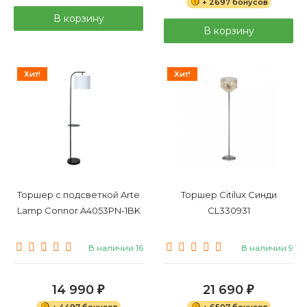
+ 2697 бонусов
В корзину
В корзину
Хит!
Хит!
Торшер с подсветкой Arte
Торшер Citilux Синди
Lamp Connor A4053PN-1BK
CL330931
В наличии 16
В наличии 9
14 990
21 690
₽
₽
+ 4497 бонусов
+ 6507 бонусов