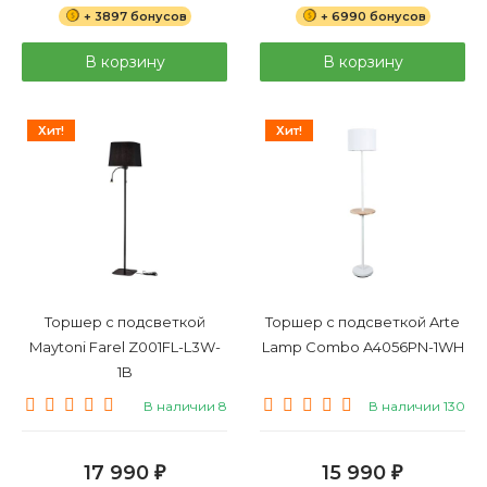
+ 3897 бонусов
+ 6990 бонусов
В корзину
В корзину
Хит!
Хит!
Торшер с подсветкой
Торшер с подсветкой Arte
Maytoni Farel Z001FL-L3W-
Lamp Combo A4056PN-1WH
1B
В наличии 8
В наличии 130
17 990
15 990
₽
₽