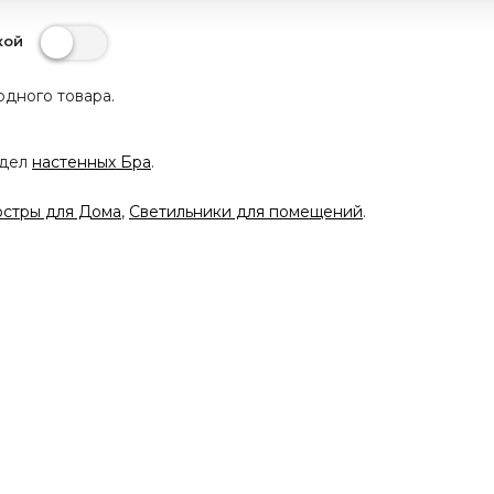
кой
одного товара.
здел
настенных Бра
.
стры для Дома
,
Светильники для помещений
.