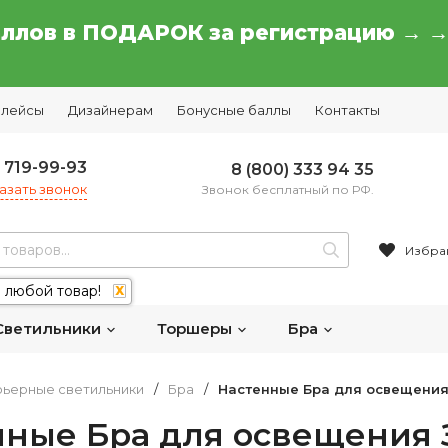
аллов в ПОДАРОК за регистрацию → 
плейсы
Дизайнерам
Бонусные баллы
Контакты
) 719-99-93
8 (800) 333 94 35
азать звонок
Звонок бесплатный по РФ.
Избра
 любой товар!
X
Светильники
Торшеры
Бра
ьерные светильники
/
Бра
/
Настенные Бра для освещения
нные Бра для освещения 