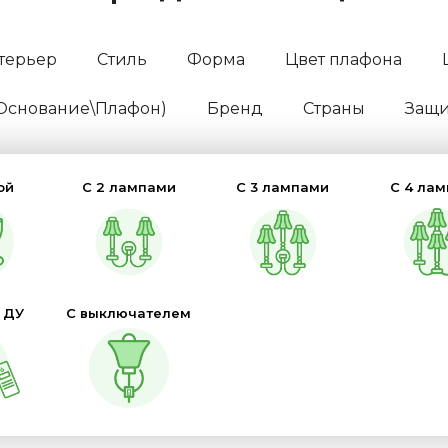
терьер
Стиль
Форма
Цвет плафона
(Основание\Плафон)
Бренд
Страны
Защит
ой
С 2 лампами
С 3 лампами
С 4 ла
 ДУ
С выключателем