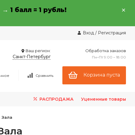
→ →
1 балл = 1 рубль!
Вход
/
Регистрация
Ваш регион:
Обработка заказов
Санкт-Петербург
Пн–Пт 9:00 – 18:00
Корзина пуста
нное
Сравнить
РАСПРОДАЖА
Уцененные товары
 Зала
Зала