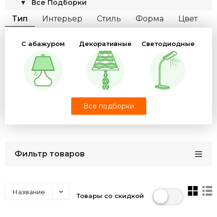
▼
Все Подборки
Тип
Интерьер
Стиль
Форма
Цвет
Цвет свечения
Цоколь
С абажуром
Декоративные
Светодиодные
Количество плафонов
Бренд
Офисные
Школьные
На прищепке
Все подборки
Фильтр товаров
Детские
С часами
Музыкальные
Название
Товары со скидкой