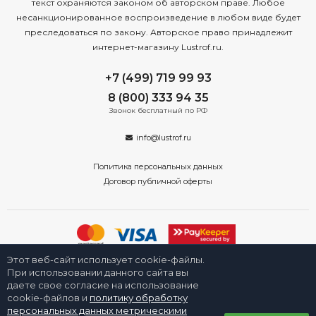
текст охраняются законом об авторском праве. Любое
несанкционированное воспроизведение в любом виде будет
преследоваться по закону. Авторское право принадлежит
интернет-магазину Lustrof.ru.
+7 (499) 719 99 93
8 (800) 333 94 35
Звонок бесплатный по РФ
info@lustrof.ru
Политика персональных данных
Договор публичной оферты
Этот веб-сайт использует cookie-файлы.
2008-2026 © Интернет-магазин «Люстроф» в Санкт-Петербурге -
приборы освещения для дома и улицы. Все права защищены.
При использовании данного сайта вы
даете свое согласие на использование
cookie-файлов и
политику обработку
персональных данных метрическими