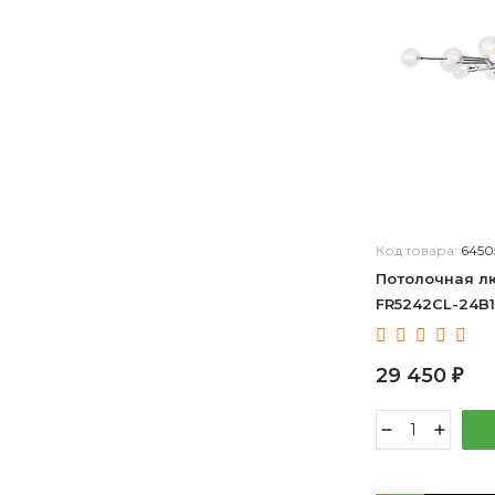
Код товара:
6450
Потолочная лю
FR5242CL-24B1
29 450
₽