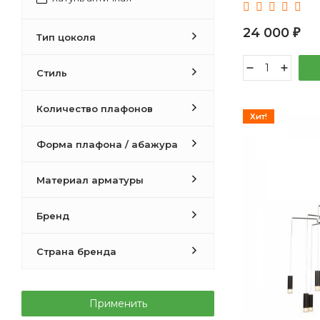
неокрашенный, хром
24 000
₽
золото розовое
Тип цоколя
латунь, черный
серебро, черный
Стиль
золотой
Количество плафонов
коричневый, хром
Хит!
серебро, хром
Форма плафона / абажура
бронза, неокрашенный
белый, красный, серый
Материал арматуры
золото, неокрашенный
белый, латунь
Бренд
латунь, неокрашенный
бронза античная, неокрашенный
Страна бренда
латунь, янтарный
Применить