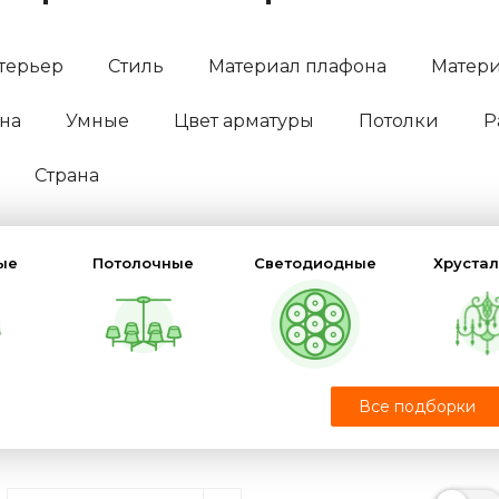
терьер
Стиль
Материал плафона
Матери
на
Умные
Цвет арматуры
Потолки
Р
Страна
ые
Потолочные
Светодиодные
Хруста
ом
Кольцевые
На штанге
Люстра
Все подборки