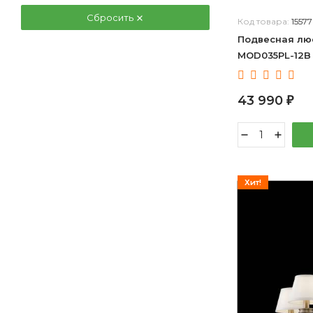
Сбросить
Код товара:
1557
Подвесная люс
MOD035PL-12B
43 990
₽
Хит!