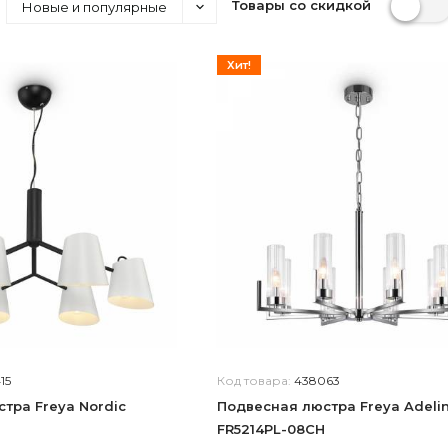
Товары со скидкой
Новые и популярные
ые
Умные
Хит!
15
Код товара:
438063
тра Freya Nordic
Подвесная люстра Freya Adeli
FR5214PL-08CH