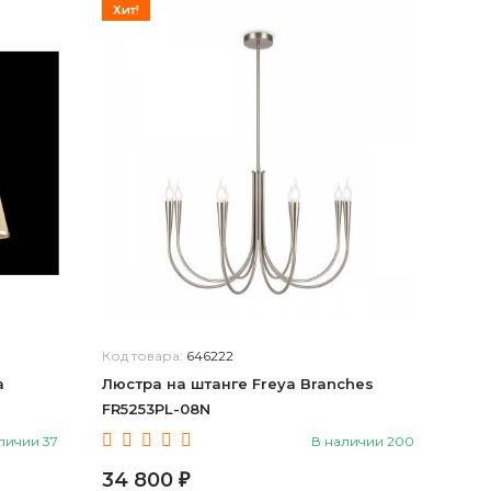
Хит!
Код товара:
646222
a
Люстра на штанге Freya Branches
FR5253PL-08N
личии 37
В наличии 200
34 800
₽