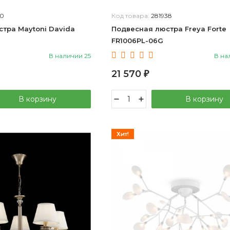
70
Код товара:
281938
тра Maytoni Davida
Подвесная люстра Freya Forte
FR1006PL-06G
В наличии 25
В на
21 570
₽
В корзину
В корзину
Хит!