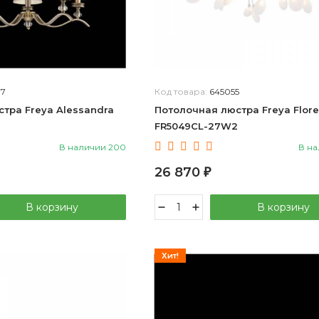
37
Код товара:
645055
тра Freya Alessandra
Потолочная люстра Freya Flore
FR5049CL-27W2
В наличии 200
В на
26 870
₽
В корзину
В корзину
Хит!