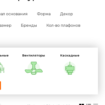
ал основания
Форма
Декор
азмер
Бренды
Кол-во плафонов
льные
Вентиляторы
Каскадные
-паук
Дизайнерские
Элитные