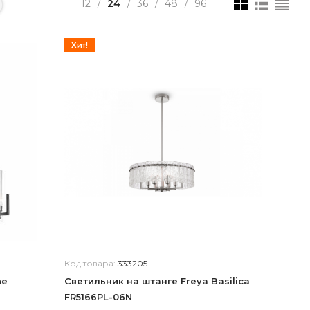
12
24
36
48
96
/
/
/
/
Хит!
Код товара:
333205
ne
Светильник на штанге Freya Basilica
FR5166PL-06N