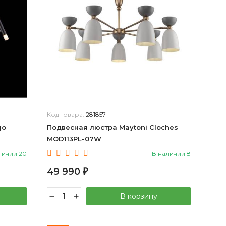
Код товара:
281857
go
Подвесная люстра Maytoni Cloches
MOD113PL-07W
личии 20
В наличии 8
49 990
₽
В корзину