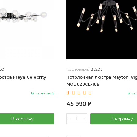
50
Код товара:
136206
стра Freya Celebrity
Потолочная люстра Maytoni Vi
MOD620CL-16B
В наличии 5
В на
45 990
₽
В корзину
В корзину