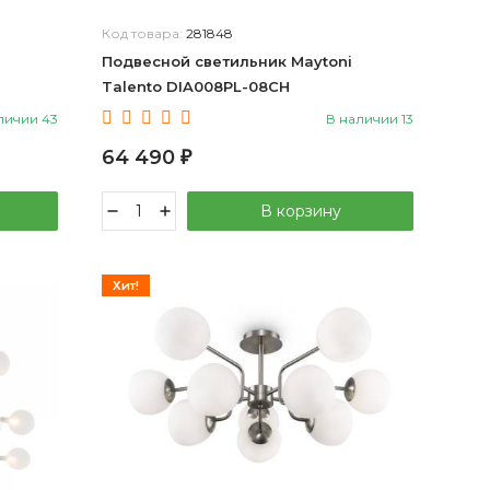
Код товара:
281848
Подвесной светильник Maytoni
Talento DIA008PL-08CH
личии 43
В наличии 13
64 490
₽
В корзину
Хит!