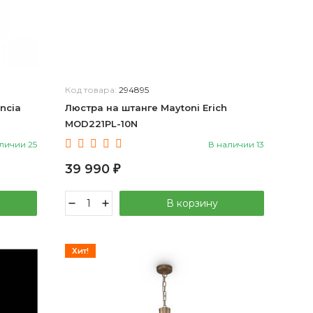
Код товара:
294895
ncia
Люстра на штанге Maytoni Erich
MOD221PL-10N
личии 25
В наличии 13
39 990
₽
В корзину
Хит!