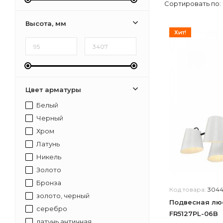
Сортировать по:
Рожков
Высота, мм
Хит!
Цвет арматуры
Белый
Черный
Хром
Латунь
Никель
Золото
Бронза
Код товара:
3044
золото, черный
Подвесная люс
серебро
FR5127PL-06B
латунь античная