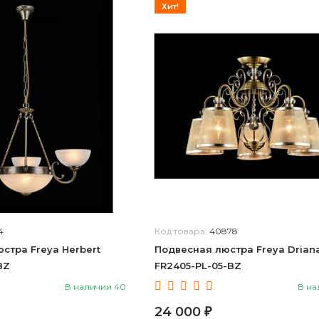
Хит!
4
Код товара:
40878
стра Freya Herbert
Подвесная люстра Freya Drian
BZ
FR2405-PL-05-BZ
В наличии 40
В на
24 000
₽