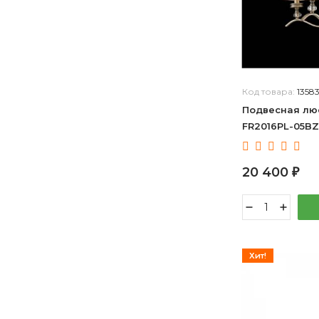
Код товара:
1358
Подвесная люс
FR2016PL-05BZ
20 400
₽
Хит!