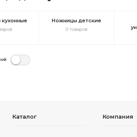
 кухонные
Ножницы детские
у
варов
0 товаров
кой
Каталог
Компания