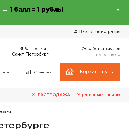
→ →
1 балл = 1 рубль!
Вход
/
Регистрация
Ваш регион:
Обработка заказов
Санкт-Петербург
Пн–Пт 9:00 – 18:00
Корзина пуста
нное
Сравнить
РАСПРОДАЖА
Уцененные товары
умаги
етербурге