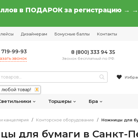
аллов в ПОДАРОК за регистрацию → 
плейсы
Дизайнерам
Бонусные баллы
Контакты
) 719-99-93
8 (800) 333 94 35
азать звонок
Звонок бесплатный по РФ.
Избра
 любой товар!
X
Светильники
Торшеры
Бра
и канцелярия
/
Конторское оборудование
/
Ножницы для б
цы для бумаги в Санкт-П