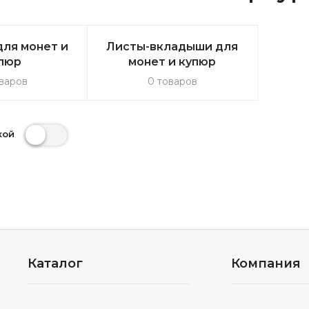
ля монет и
Листы-вкладыши для
пюр
монет и купюр
варов
0 товаров
кой
Каталог
Компания