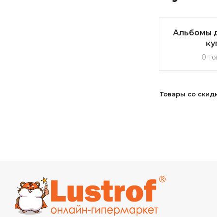
Альбомы д
ку
0 то
Товары со скид