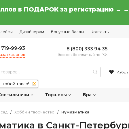
аллов в ПОДАРОК за регистрацию → 
плейсы
Дизайнерам
Бонусные баллы
Контакты
) 719-99-93
8 (800) 333 94 35
азать звонок
Звонок бесплатный по РФ.
Избра
 любой товар!
X
Светильники
Торшеры
Бра
 сад
/
Хобби и творчество
/
Нумизматика
матика в Санкт-Петербур