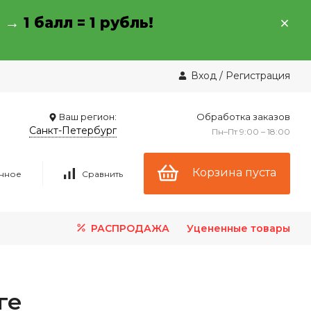
→ →
1 балл = 1 рубль!
Вход
/
Регистрация
Ваш регион:
Обработка заказов
Санкт-Петербург
Пн–Пт 9:00 – 18:00
Корзина пуста
нное
Сравнить
РАСПРОДАЖА
Уцененные товары
ге