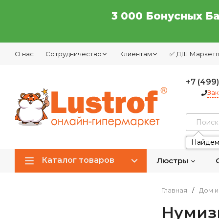
3 000 Бонусных Б
О нас
Сотрудничество
Клиентам
✅ ДШ Маркет
+7 (499
Зак
Найдем
Каталог товаров
Люстры
Главная
/
Дом и
Нумиз