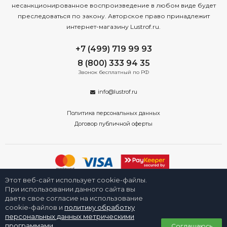
несанкционированное воспроизведение в любом виде будет
преследоваться по закону. Авторское право принадлежит
интернет-магазину Lustrof.ru.
+7 (499) 719 99 93
8 (800) 333 94 35
Звонок бесплатный по РФ
info@lustrof.ru
Политика персональных данных
Договор публичной оферты
Этот веб-сайт использует cookie-файлы.
2008-2026 © Интернет-магазин «Люстроф» в Санкт-Петербурге -
приборы освещения для дома и улицы. Все права защищены.
При использовании данного сайта вы
даете свое согласие на использование
cookie-файлов и
политику обработку
персональных данных метрическими
0
программами
.
Соглашаюсь